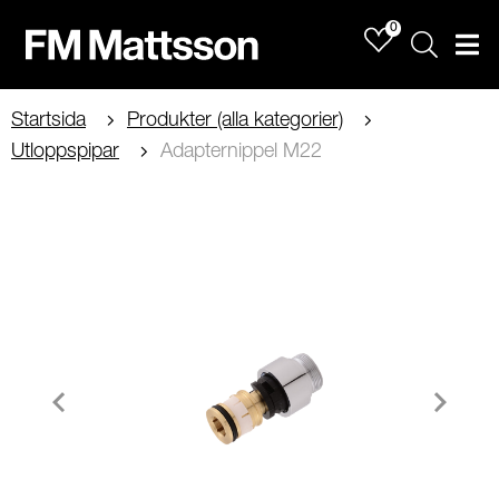
0
Sök
Men
Startsida
Produkter (alla kategorier)
Utloppspipar
Adapternippel M22
Item
1
of
2