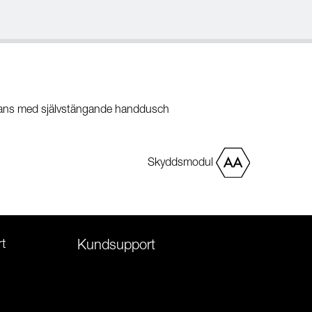
mans med självstängande handdusch
Skyddsmodul
t
Kundsupport