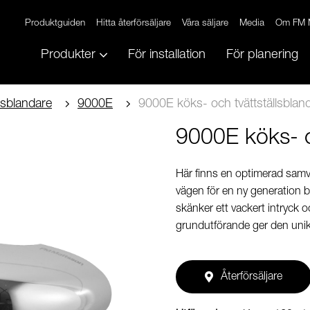
Produktguiden
Hitta återförsäljare
Våra säljare
Media
Om FM 
Produkter
För installation
För planering
llsblandare
9000E
9000E köks- och tvättställsblan
9000E köks- o
Här finns en optimerad samv
vägen för en ny generation b
skänker ett vackert intryck oc
grundutförande ger den unik
Återförsäljare