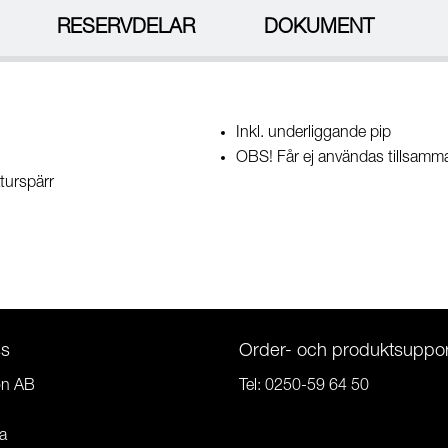
RESERVDELAR
DOKUMENT
Inkl. underliggande pip
OBS! Får ej användas tillsam
turspärr
ss
Order- och produktsuppor
on AB
Tel:
0250-59 64 50
a