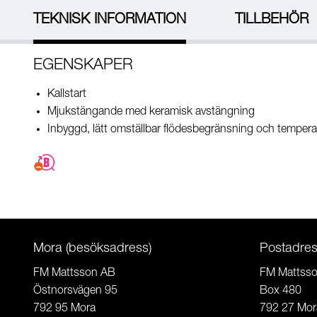
TEKNISK INFORMATION
TILLBEHÖR
EGENSKAPER
Kallstart
Mjukstängande med keramisk avstängning
Inbyggd, lätt omställbar flödesbegränsning och tempera
Mora (besöksadress)
Postadre
FM Mattsson AB
FM Mattss
Östnorsvägen 95
Box 480
792 95 Mora
792 27 Mor