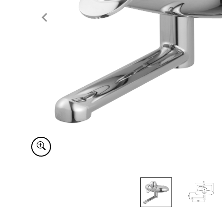
Item
1
of
2