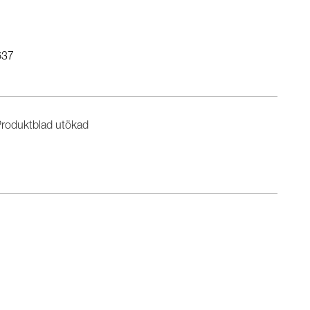
637
roduktblad utökad
n