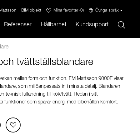
Mattsson
BIM objekt
Mina favoriter
(
0
)
Övriga språk
Sök
Referenser
Hållbarhet
Kundsupport
dare
ch tvättställsblandare
erkan mellan form och funktion. FM Mattsson 9000E visar
landare, som miljöanpassats in i minsta detalj. Blandaren
h teknisk fulländning till kök/tvätt. Redan i sitt
a funktioner som sparar energi med bibehållen komfort.