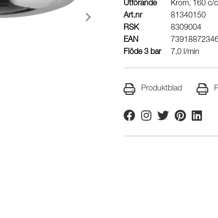
Utförande
Krom, 160 c/c
Art.nr
81340150
RSK
8309004
EAN
7391887234
Flöde 3 bar
7,0 l/min
Produktblad
P
Facebook
Instagram
Twitter
Pinterest
Linkedi