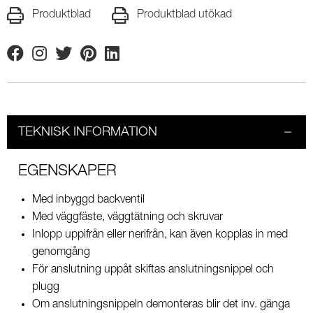
Produktblad
Produktblad utökad
Facebook
Instagram
Twitter
Pinterest
Linkedin
TEKNISK INFORMATION
EGENSKAPER
Med inbyggd backventil
Med väggfäste, väggtätning och skruvar
Inlopp uppifrån eller nerifrån, kan även kopplas in med
genomgång
För anslutning uppåt skiftas anslutningsnippel och
plugg
Om anslutningsnippeln demonteras blir det inv. gänga