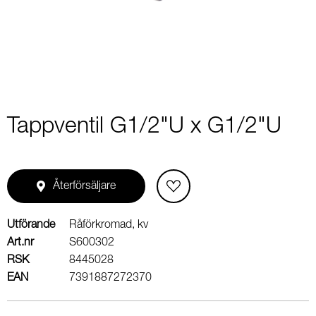
2
Tappventil G1/2"U x G1/2"U
Återförsäljare
Utförande
Råförkromad, kv
Art.nr
S600302
RSK
8445028
EAN
7391887272370