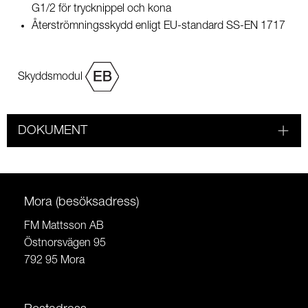
G1/2 för trycknippel och kona
Återströmningsskydd enligt EU-standard SS-EN 1717
Skyddsmodul
DOKUMENT
Mora (besöksadress)
FM Mattsson AB
Östnorsvägen 95
792 95 Mora