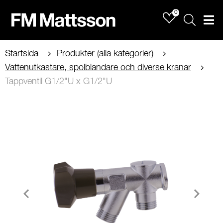
0
Sök
Men
Startsida
Produkter (alla kategorier)
Vattenutkastare, spolblandare och diverse kranar
Tappventil G1/2"U x G1/2"U
Item
1
of