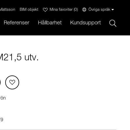
Mattsson
BIM objekt
Mina favoriter
(
0
)
Övriga språk
Sök
Referenser
Hållbarhet
Kundsupport
M21,5 utv.
grön
79