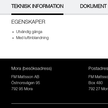
TEKNISK INFORMATION
DOKUMENT
EGENSKAPER
Utvändig gänga
Med luftinblandning
Mora (besöksadress)
Postadre
FM Mattsson AB
FM Mattss
Östnorsvägen 95
Box 480
792 95 Mora
792 27 Mor