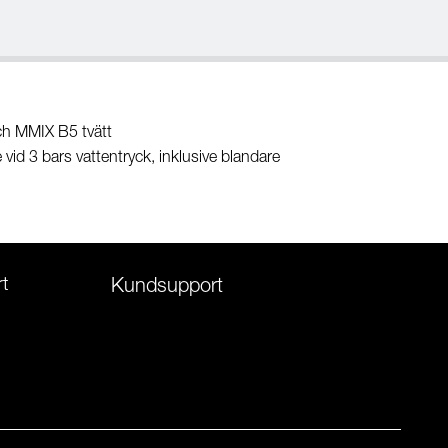
ch MMIX B5 tvätt
id 3 bars vattentryck, inklusive blandare
t
Kundsupport