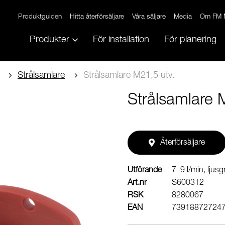
Produktguiden
Hitta återförsäljare
Våra säljare
Media
Om FM 
Produkter
För installation
För planering
Strålsamlare
Strålsamlare M21,5 utv.
Strålsamlare 
Återförsäljare
Utförande
7–9 l/min, ljus
Art.nr
S600312
RSK
8280067
EAN
73918872724