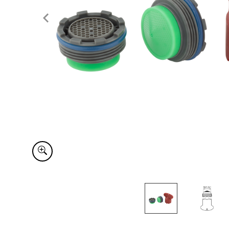
Item
1
of
2