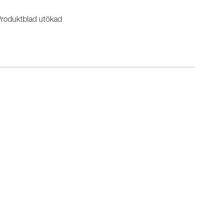
roduktblad utökad
n