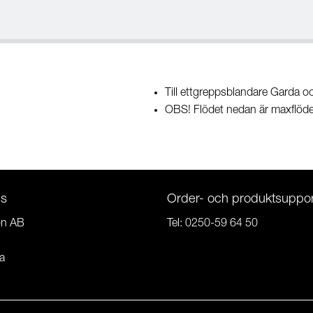
Till ettgreppsblandare Garda o
OBS! Flödet nedan är maxflöde v
ss
Order- och produktsuppor
on AB
Tel:
0250-59 64 50
a