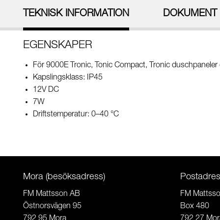
TEKNISK INFORMATION
DOKUMENT
EGENSKAPER
För 9000E Tronic, Tonic Compact, Tronic duschpaneler
Kapslingsklass: IP45
12V DC
7W
Driftstemperatur: 0–40 °C
Mora (besöksadress)
Postadre
FM Mattsson AB
FM Mattss
Östnorsvägen 95
Box 480
792 95 Mora
792 27 Mor