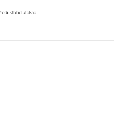
roduktblad utökad
n