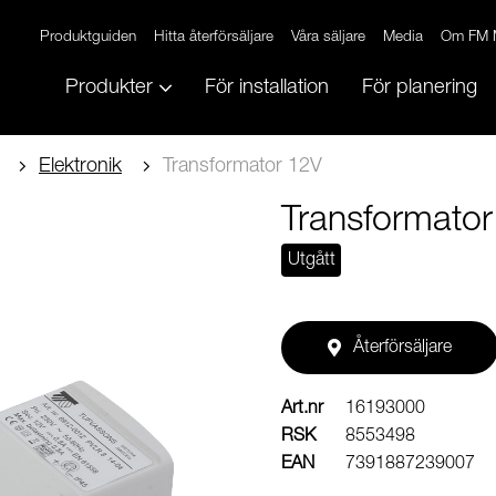
Produktguiden
Hitta återförsäljare
Våra säljare
Media
Om FM 
Produkter
För installation
För planering
Elektronik
Transformator 12V
Transformato
Utgått
Återförsäljare
Art.nr
16193000
RSK
8553498
EAN
7391887239007