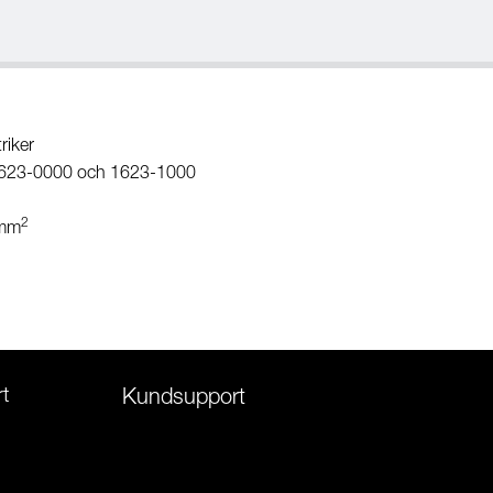
triker
r. 1623-0000 och 1623-1000
2
 mm
t
Kundsupport