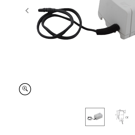
Item
1
of
2