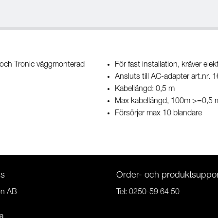
 och Tronic väggmonterad
För fast installation, kräver elek
Ansluts till AC-adapter art.n
Kabellängd: 0,5 m
Max kabellängd, 100m >=0,5
Försörjer max 10 blandare
ss
Order- och produktsuppor
on AB
Tel:
0250-59 64 50
a