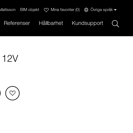
Mattsson
BIM objekt
Mina favoriter
(
0
)
Övriga språk
Sök
Referenser
Hållbarhet
Kundsupport
r 12V