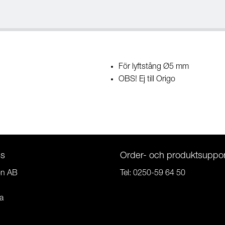
För lyftstång Ø5 mm
OBS! Ej till Origo
ss
Order- och produktsuppor
on AB
Tel:
0250-59 64 50
a