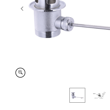
Item
1
of
2