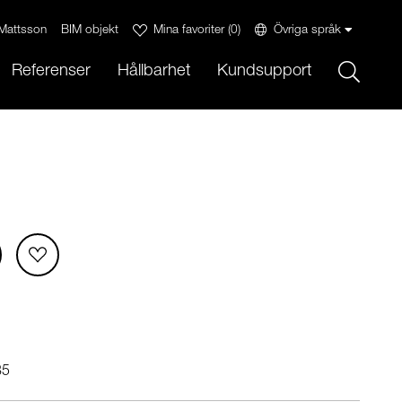
Mattsson
BIM objekt
Mina favoriter
(
0
)
Övriga språk
Sök
Referenser
Hållbarhet
Kundsupport
85