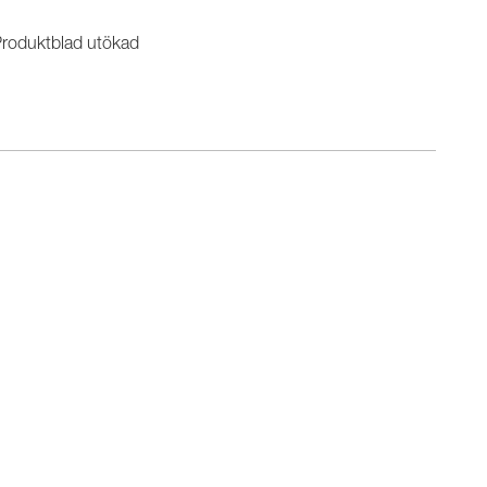
roduktblad utökad
n