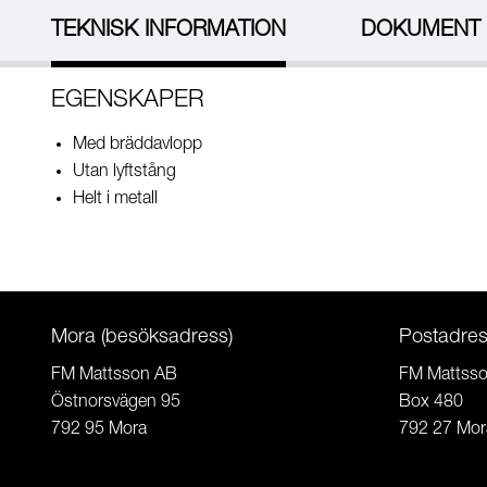
TEKNISK INFORMATION
DOKUMENT
EGENSKAPER
Med bräddavlopp
Utan lyftstång
Helt i metall
Mora (besöksadress)
Postadre
FM Mattsson AB
FM Mattss
Östnorsvägen 95
Box 480
792 95 Mora
792 27 Mor