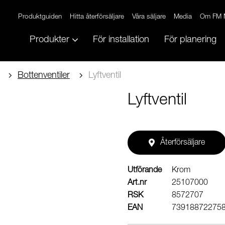
Produktguiden
Hitta återförsäljare
Våra säljare
Media
Om FM 
Produkter
För installation
För planering
Bottenventiler
Lyftventil
Lyftventil
Återförsäljare
Utförande
Krom
Art.nr
25107000
RSK
8572707
EAN
73918872275