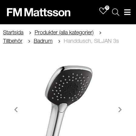
0
Sök
Men
Startsida
Produkter (alla kategorier)
Tillbehör
Badrum
Handdusch, SILJAN 3s
Item
1
of
2