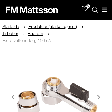
0
Sök
Men
Startsida
Produkter (alla kategorier)
Tillbehör
Badrum
Extra vattenuttag, 150 c/c
Item
1
of