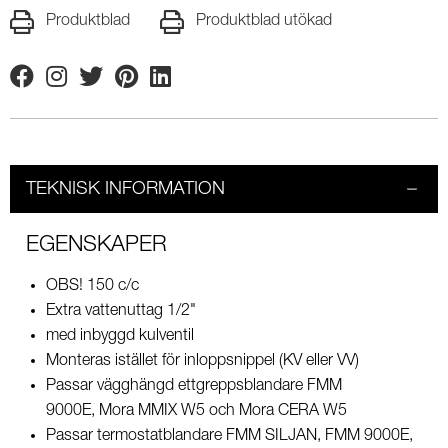
Produktblad
Produktblad utökad
Facebook
Instagram
Twitter
Pinterest
Linkedin
TEKNISK INFORMATION
EGENSKAPER
OBS! 150 c/c
Extra vattenuttag 1/2"
med inbyggd kulventil
Monteras istället för inloppsnippel (KV eller VV)
Passar vägghängd ettgreppsblandare FMM
9000E, Mora MMIX W5 och Mora CERA W5
Passar termostatblandare FMM SILJAN, FMM 9000E,