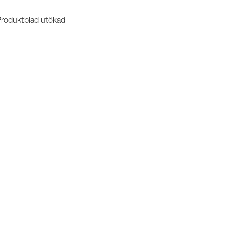
roduktblad utökad
n