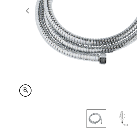
Item
1
of
2