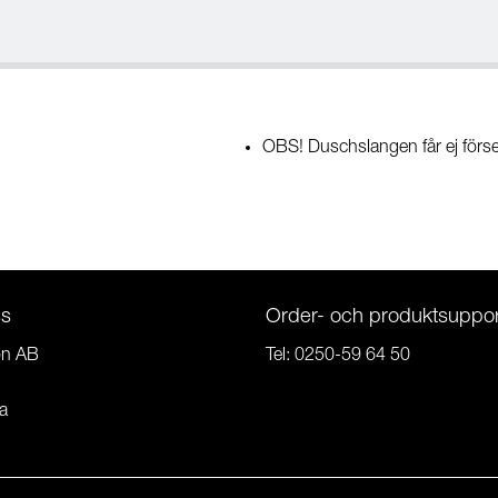
OBS! Duschslangen får ej förs
ss
Order- och produktsuppor
on AB
Tel:
0250-59 64 50
a