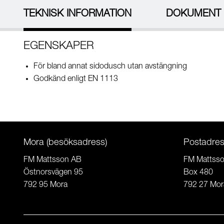
TEKNISK INFORMATION
DOKUMENT
EGENSKAPER
För bland annat sidodusch utan avstängning
Godkänd enligt EN 1113
Mora (besöksadress)
Postadre
FM Mattsson AB
FM Mattss
Östnorsvägen 95
Box 480
792 95 Mora
792 27 Mor