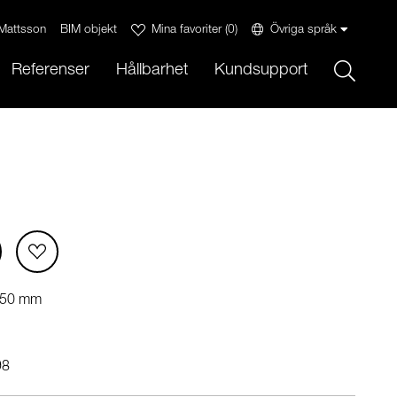
Mattsson
BIM objekt
Mina favoriter
(
0
)
Övriga språk
Sök
Referenser
Hållbarhet
Kundsupport
750 mm
98