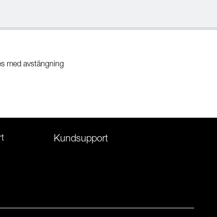
es med avstängning
t
Kundsupport