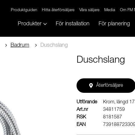
Produktguiden
Hitta återförsäljare
Våra säljare
Media
Om FM 
Produkter
För installation
För planering
Badrum
Duschslang
Duschslang
Återförsäljare
Utförande
Krom, längd 1
Art.nr
34811759
RSK
8181587
EAN
73918872330