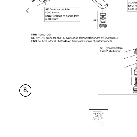
Item
1
of
1