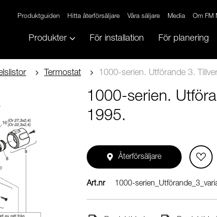
Produktguiden
Hitta återförsäljare
Våra säljare
Media
Om FM 
Produkter
För installation
För planering
lslistor
Termostat
1000-serien. Utförande 3. Till
1000-serien. Utför
1995.
Återförsäljare
Art.nr
1000-serien_Utförande_3_vari