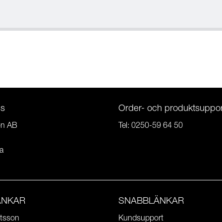
ss
Order- och produktsuppor
on AB
Tel:
0250-59 64 50
a
ÄNKAR
SNABBLÄNKAR
tsson
Kundsupport