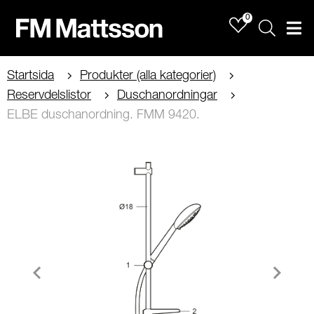
0
Sök
Men
Startsida
Produkter (alla kategorier)
Reservdelslistor
Duschanordningar
ELBE duschanordning. FMM 9420.
Item
1
of