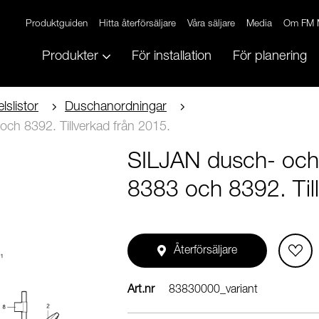
Produktguiden
Hitta återförsäljare
Våra säljare
Media
Om FM 
Produkter
För installation
För planering
lslistor
Duschanordningar
h 8392. Tillverkad från 2015.
SILJAN dusch- och
8383 och 8392. Til
Återförsäljare
Art.nr
83830000_variant