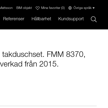
Mattsson
BIM objekt
Mina favoriter
(
0
)
Övriga språk
Sök
Referenser
Hållbarhet
Kundsupport
 takduschset. FMM 8370,
lverkad från 2015.