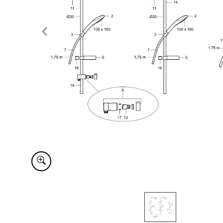
Item
1
of
1