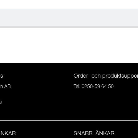
ss
Order- och produktsuppor
on AB
Tel:
0250-59 64 50
a
ÄNKAR
SNABBLÄNKAR