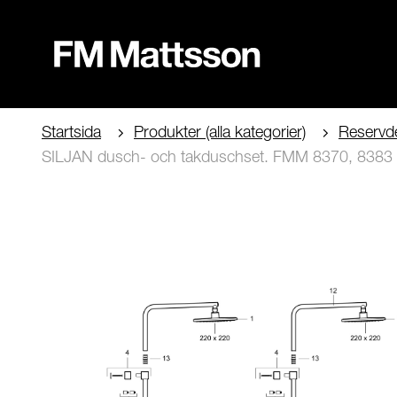
Startsida
Produkter (alla kategorier)
Reservde
SILJAN dusch- och takduschset. FMM 8370, 8383 oc