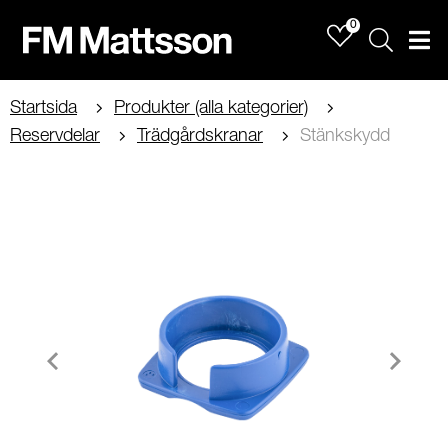
0
Sök
Men
Startsida
Produkter (alla kategorier)
Reservdelar
Trädgårdskranar
Stänkskydd
Item
1
of
1