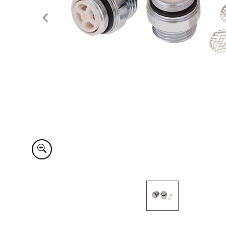
Item
1
of
1