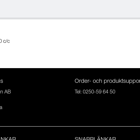
0 c/c
ss
Order- och produktsuppor
on AB
Tel:
0250-59 64 50
a
ÄNKAR
SNABBLÄNKAR