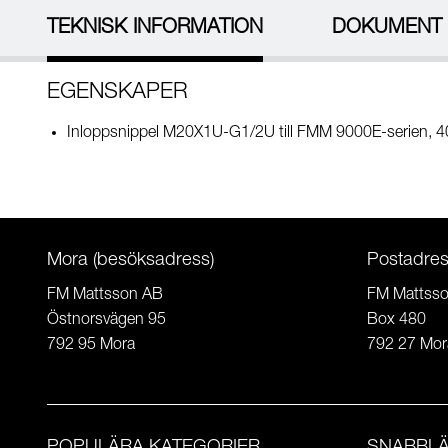
TEKNISK INFORMATION
DOKUMENT
EGENSKAPER
Inloppsnippel M20X1U-G1/2U till FMM 9000E-serien, 4
Mora (besöksadress)
Postadre
FM Mattsson AB
FM Mattss
Östnorsvägen 95
Box 480
792 95 Mora
792 27 Mor
POPULÄRA KATEGORIER
SNABBL