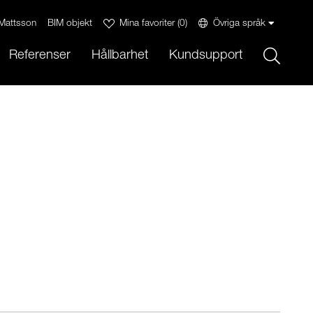
Mattsson
BIM objekt
Mina favoriter
(
0
)
Övriga språk
Sök
Referenser
Hållbarhet
Kundsupport