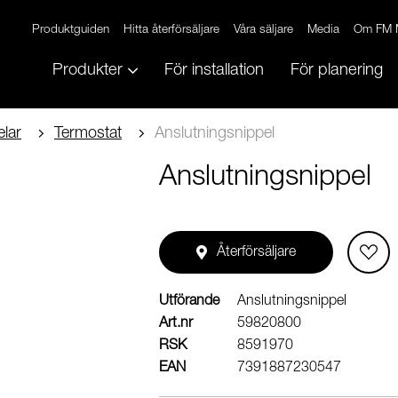
Produktguiden
Hitta återförsäljare
Våra säljare
Media
Om FM 
Produkter
För installation
För planering
lar
Termostat
Anslutningsnippel
Anslutningsnippel
Återförsäljare
Utförande
Anslutningsnippel
Art.nr
59820800
RSK
8591970
EAN
7391887230547