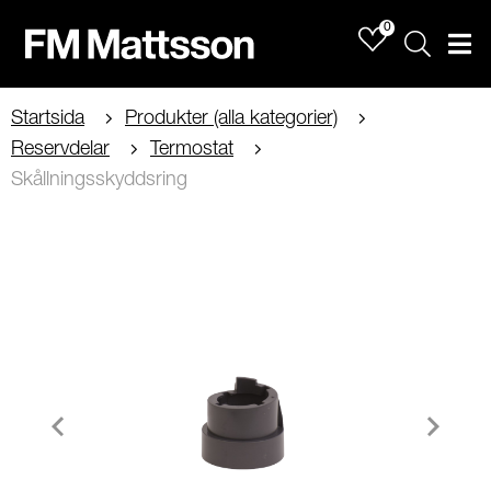
0
Sök
Men
Startsida
Produkter (alla kategorier)
Reservdelar
Termostat
Skållningsskyddsring
Item
1
of