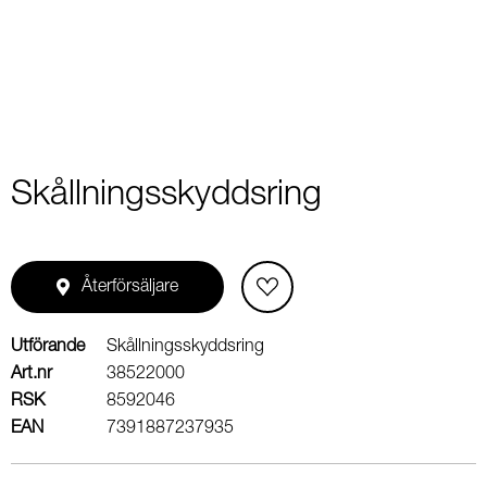
1
Skållningsskyddsring
Återförsäljare
Utförande
Skållningsskyddsring
Art.nr
38522000
RSK
8592046
EAN
7391887237935