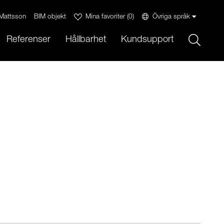
Mattsson
BIM objekt
Mina favoriter
(
0
)
Övriga språk
Sök
Referenser
Hållbarhet
Kundsupport