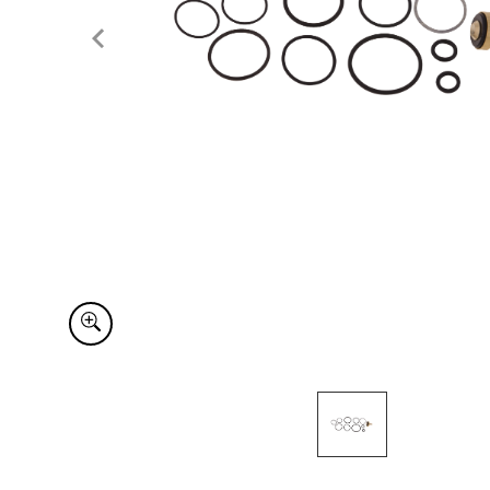
Item
1
of
1