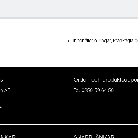
Innehåller o-ringar, krankägla o
ss
Order- och produktsuppor
on AB
Tel:
0250-59 64 50
a
ÄNKAR
SNABBLÄNKAR