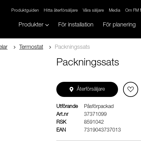
Produktguiden
Hitta återförsäljare
Våra säljare
Media
Om FM 
Produkter
För installation
För planering
lar
Termostat
Packningssats
Packningssats
Återförsäljare
Utförande
Påsförpackad
Art.nr
37371099
RSK
8591042
EAN
7319043737013