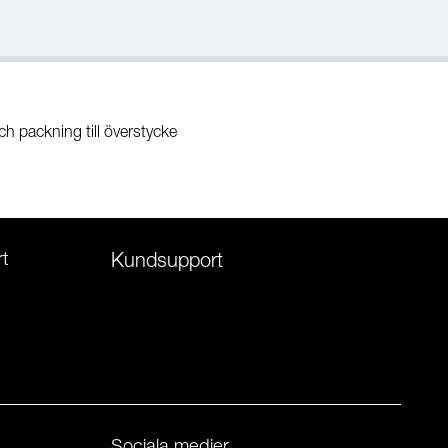
ch packning till överstycke
t
Kundsupport
Sociala medier