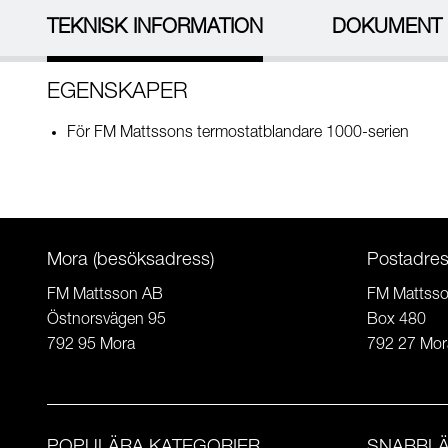
TEKNISK INFORMATION
DOKUMENT
EGENSKAPER
För FM Mattssons termostatblandare 1000-serien
Mora (besöksadress)
Postadre
FM Mattsson AB
FM Mattss
Östnorsvägen 95
Box 480
792 95 Mora
792 27 Mor
POPULÄRA KATEGORIER
SNABBL