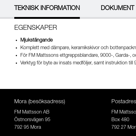
TEKNISK INFORMATION
DOKUMENT
EGENSKAPER
Mjukstängande
Komplett med dämpare, keramikskivor och bottenpackn
För FM Mattssons ettgreppsblandare, 9000-, Garda-, o
Verktyg för byte av insats medföljer, samt instruktion ti
Mora (besöksadress)
Postadre
FM Mattsson AB
FM Mattss
Östnorsvägen 95
Box 480
792 95 Mora
792 27 Mor