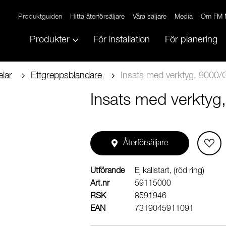
Produktguiden
Hitta återförsäljare
Våra säljare
Media
Om FM 
Produkter
För installation
För planering
lar
Ettgreppsblandare
Insats med verktyg, 9000/
Insats med verktyg
Återförsäljare
Utförande
Ej kallstart, (röd ring)
Art.nr
59115000
RSK
8591946
EAN
7319045911091