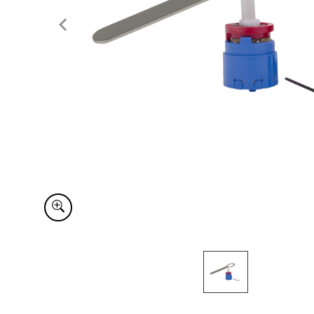
Item
1
of
1