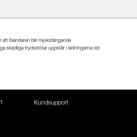
att blandaren blir mjukstängande
a skadliga tryckstötar uppstår i ledningarna vid
t
Kundsupport