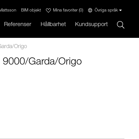
Mattsson
BIM objekt
Mina favoriter
(
0
)
Övriga språk
Sök
Referenser
Hållbarhet
Kundsupport
Garda/Origo
, 9000/Garda/Origo