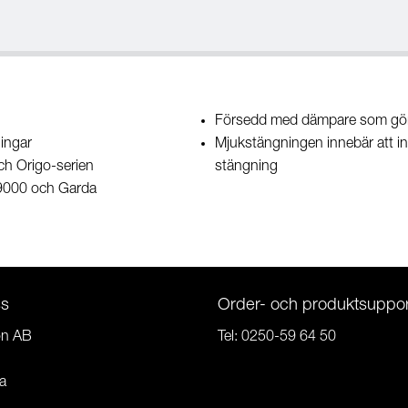
Försedd med dämpare som gör 
ingar
Mjukstängningen innebär att ing
ch Origo-serien
stängning
ll 9000 och Garda
ss
Order- och produktsuppor
on AB
Tel:
0250-59 64 50
a