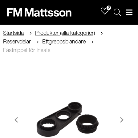
0
Sök
Men
Startsida
Produkter (alla kategorier)
Reservdelar
Ettgreppsblandare
Fästnippel för insats
Item
1
of