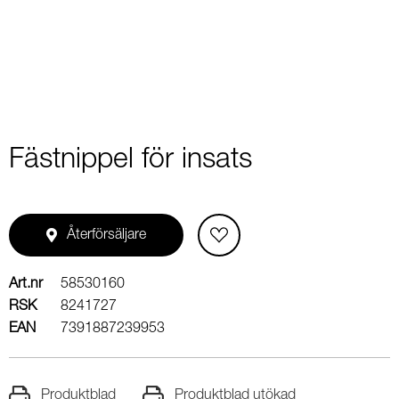
1
Fästnippel för insats
Återförsäljare
Art.nr
58530160
RSK
8241727
EAN
7391887239953
Produktblad
Produktblad utökad