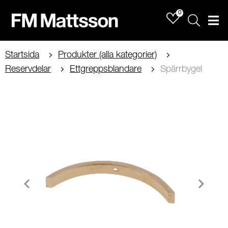
0
Sök
Men
Startsida
Produkter (alla kategorier)
Reservdelar
Ettgreppsblandare
Spärrbygel
Item
1
of
1