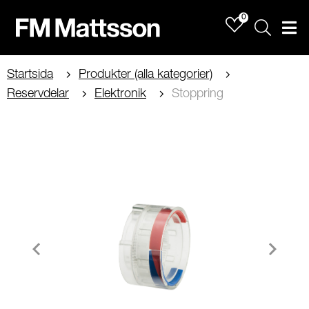
0
Sök
Men
Startsida
Produkter (alla kategorier)
Reservdelar
Elektronik
Stoppring
Item
1
of
1