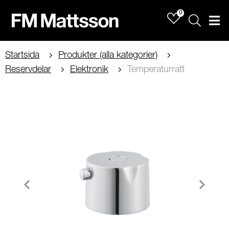
0
Sök
Men
Startsida
Produkter (alla kategorier)
Reservdelar
Elektronik
Temperaturratt
Item
1
of
1