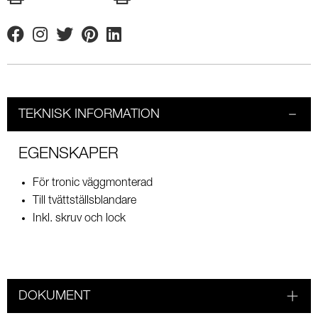
Facebook
Instagram
Twitter
Pinterest
Linkedin
TEKNISK INFORMATION
EGENSKAPER
För tronic väggmonterad
Till tvättställsblandare
Inkl. skruv och lock
DOKUMENT