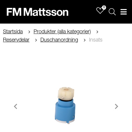
0
Sök
Men
Startsida
Produkter (alla kategorier)
Reservdelar
Duschanordning
Insats
Item
1
of
1