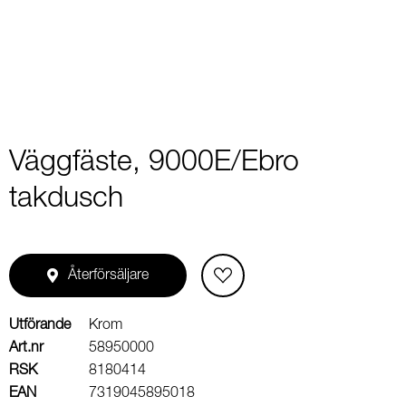
2
Väggfäste, 9000E/Ebro
takdusch
Återförsäljare
Utförande
Krom
Art.nr
58950000
RSK
8180414
EAN
7319045895018