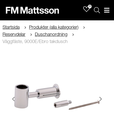
0
Sök
Men
Startsida
Produkter (alla kategorier)
Reservdelar
Duschanordning
Väggfäste, 9000E/Ebro takdusch
Item
1
of