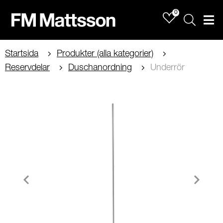
0
Sök
Men
Startsida
Produkter (alla kategorier)
Reservdelar
Duschanordning
Underrör
Item
1
of
1