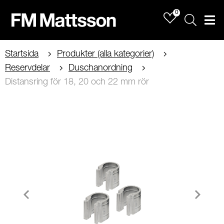
0
Sök
Men
Startsida
Produkter (alla kategorier)
Reservdelar
Duschanordning
Distansring för 18, 20 och 22 mm rör
Item
1
of