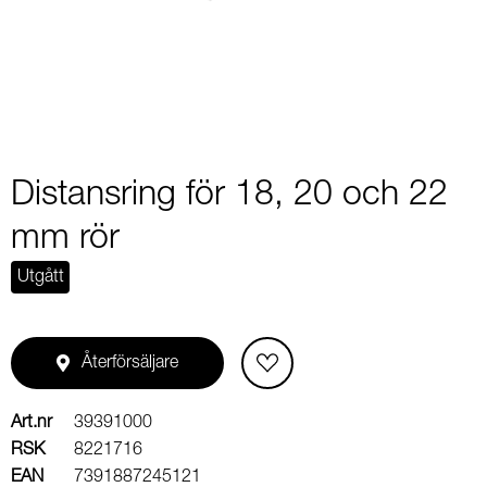
1
Distansring för 18, 20 och 22
mm rör
Utgått
Återförsäljare
Art.nr
39391000
RSK
8221716
EAN
7391887245121