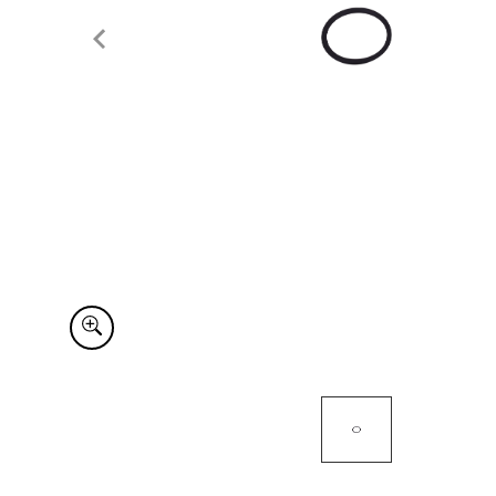
Item
1
of
1