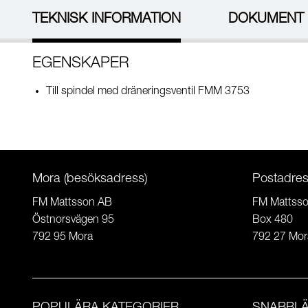
TEKNISK INFORMATION
DOKUMENT
EGENSKAPER
Till spindel med dräneringsventil FMM 3753
Mora (besöksadress)
Postadre
FM Mattsson AB
FM Mattss
Östnorsvägen 95
Box 480
792 95 Mora
792 27 Mor
POPULÄRA KATEGORIER
SNABBL