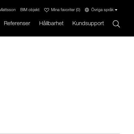
Mattsson
BIM objekt
Mina favoriter
(
0
)
Övriga språk
Sök
Referenser
Hållbarhet
Kundsupport