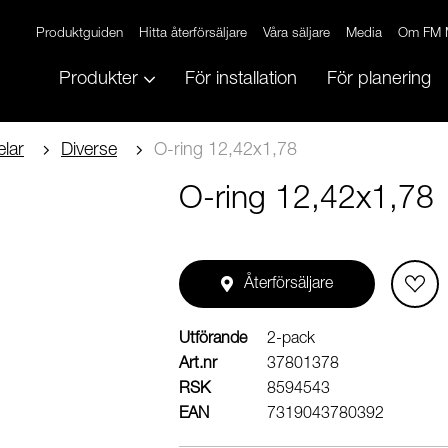
Produktguiden
Hitta återförsäljare
Våra säljare
Media
Om FM 
Produkter
För installation
För planering
lar
Diverse
O-ring 12,42x1,78
O-ring 12,42x1,78
Återförsäljare
Utförande
2-pack
Art.nr
37801378
RSK
8594543
EAN
7319043780392