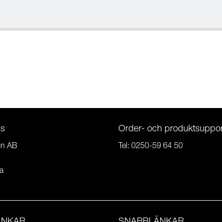
ss
Order- och produktsuppor
on AB
Tel:
0250-59 64 50
a
ÄNKAR
SNABBLÄNKAR