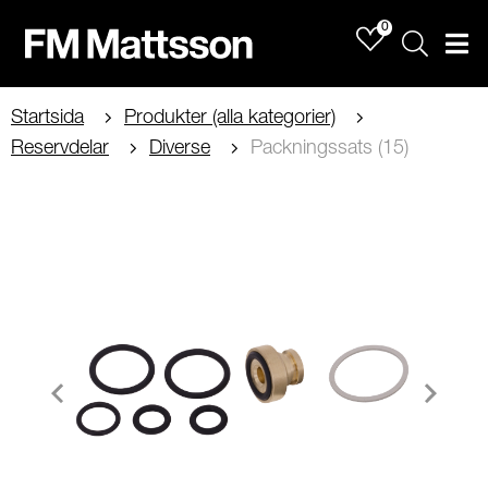
0
Sök
Men
Startsida
Produkter (alla kategorier)
Reservdelar
Diverse
Packningssats (15)
Item
1
of
1