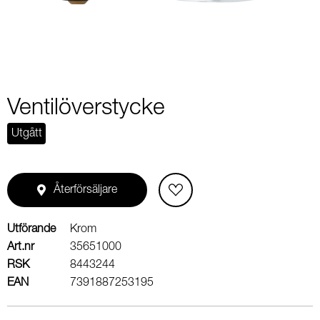
Ventilöverstycke
Utgått
Återförsäljare
Utförande
Krom
Art.nr
35651000
RSK
8443244
EAN
7391887253195