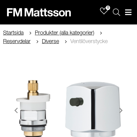
0
Sök
Men
Startsida
Produkter (alla kategorier)
Reservdelar
Diverse
Ventilöverstycke
Item
1
of
2