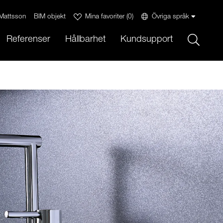
Mattsson
BIM objekt
Mina favoriter
(
0
)
Övriga språk
Sök
Referenser
Hållbarhet
Kundsupport