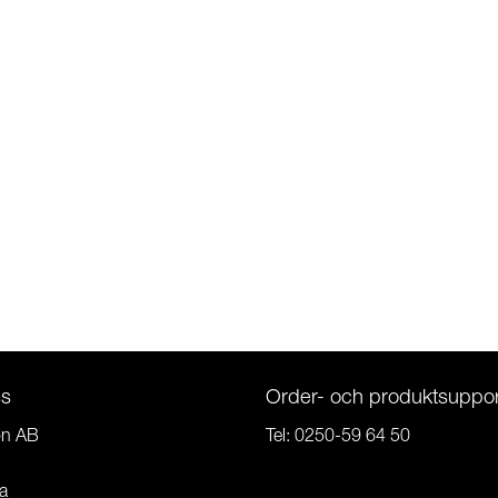
ss
Order- och produktsuppor
on AB
Tel:
0250-59 64 50
a