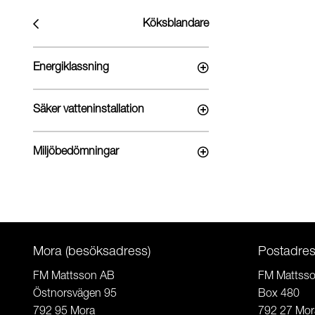
Köksblandare
Energiklassning
Säker vatteninstallation
Miljöbedömningar
Mora (besöksadress)
Postadre
FM Mattsson AB
FM Mattss
Östnorsvägen 95
Box 480
792 95 Mora
792 27 Mor