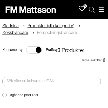
0
Sök
Men
Startsida
Produkter (alla kategorier)
Köksblandare
Förspolningsblandare
3
Produkter
Konsumentvy
Proffsvy
Rensa sökfilter
Utgångna produkter