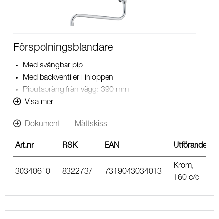
Förspolningsblandare
Med svängbar pip
Med backventiler i inloppen
Piputsprång från vägg: 390 mm
Duschansl. utsprång från vägg: 40 mm
Visa mer
Dokument
Måttskiss
Art.nr
RSK
EAN
Utförande
Krom,
30340610
8322737
7319043034013
160 c/c