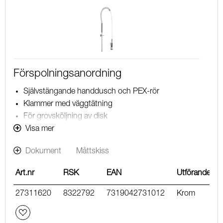
Förspolningsanordning
Självstängande handdusch och PEX-rör
Klammer med väggtätning
För grovsköljning av disk
Arbetstryck 1,0 MPa
Visa mer
Temperaturområde 0–80°C
Dokument
Måttskiss
Höjd ca 1000 mm
Slang: 1,3 m
Art.nr
RSK
EAN
Utförande
27311620
8322792
7319042731012
Krom