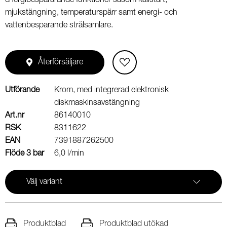
energibespararande funktioner såsom kallstart,
mjukstängning, temperaturspärr samt energi- och
vattenbesparande strålsamlare.
Återförsäljare
Utförande
Krom, med integrerad elektronisk
diskmaskinsavstängning
Art.nr
86140010
RSK
8311622
EAN
7391887262500
Flöde 3 bar
6,0 l/min
Välj variant
Produktblad
Produktblad utökad