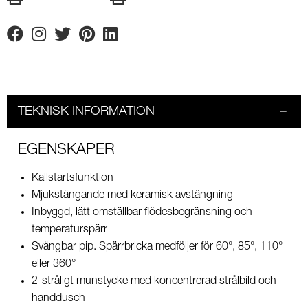
Facebook
Instagram
Twitter
Pinterest
Linkedin
TEKNISK INFORMATION
EGENSKAPER
Kallstartsfunktion
Mjukstängande med keramisk avstängning
Inbyggd, lätt omställbar flödesbegränsning och
temperaturspärr
Svängbar pip. Spärrbricka medföljer för 60°, 85°, 110°
eller 360°
2-stråligt munstycke med koncentrerad strålbild och
handdusch