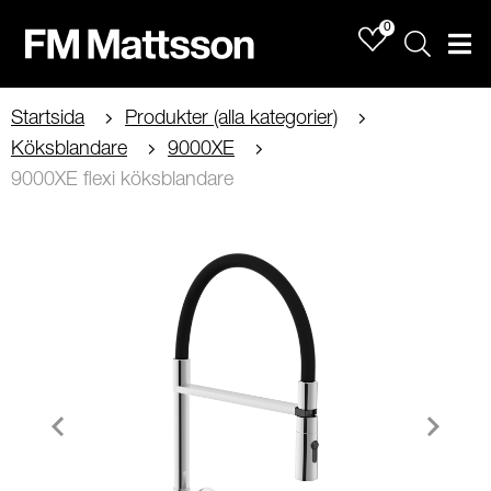
0
Sök
Men
Startsida
Produkter (alla kategorier)
Köksblandare
9000XE
9000XE flexi köksblandare
Item
1
of