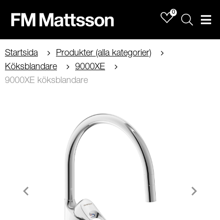
0
Sök
Men
Startsida
Produkter (alla kategorier)
Köksblandare
9000XE
9000XE köksblandare
Item
1
of