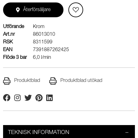
Återförsäljare
Utförande
Krom
Art.nr
86013010
RSK
8311599
EAN
7391887262425
Flöde 3 bar
6,0 l/min
Produktblad
Produktblad utökad
Facebook
Instagram
Twitter
Pinterest
Linkedin
TEKNISK INFORMATION