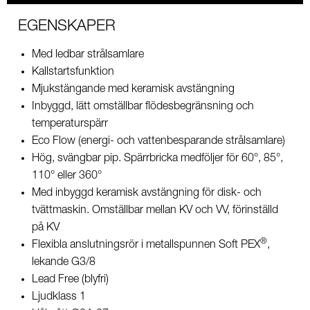
EGENSKAPER
Med ledbar strålsamlare
Kallstartsfunktion
Mjukstängande med keramisk avstängning
Inbyggd, lätt omställbar flödesbegränsning och
temperaturspärr
Eco Flow (energi- och vattenbesparande strålsamlare)
Hög, svängbar pip. Spärrbricka medföljer för 60°, 85°,
110° eller 360°
Med inbyggd keramisk avstängning för disk- och
tvättmaskin. Omställbar mellan KV och VV, förinställd
på KV
®
Flexibla anslutningsrör i metallspunnen Soft PEX
,
lekande G3/8
Lead Free (blyfri)
Ljudklass 1