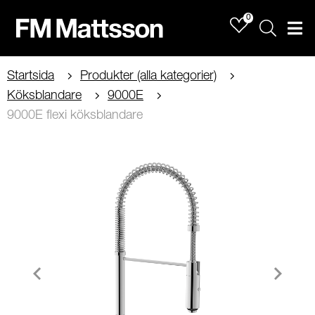
0
Sök
Men
Startsida
Produkter (alla kategorier)
Köksblandare
9000E
9000E flexi köksblandare
Item
1
of