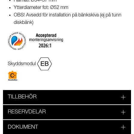
Hålmått Ø34–37 mm
Ytterdiameter fot: Ø52 mm
OBS! Avsedd för installation på bänkskiva (ej på tunn
diskbänk)
Skyddsmodul
TILLBEHÖR
RESERVDELAR
DOKUMENT