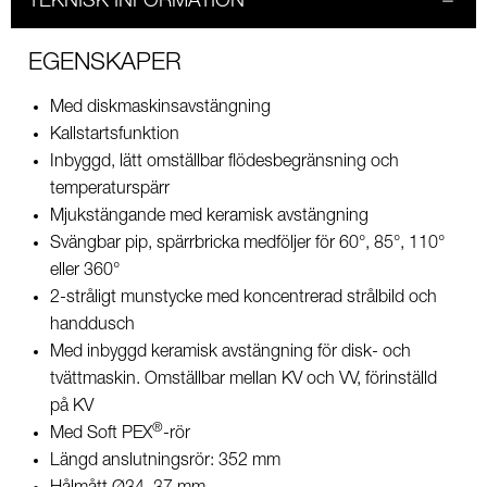
TEKNISK INFORMATION
EGENSKAPER
Med diskmaskinsavstängning
Kallstartsfunktion
Inbyggd, lätt omställbar flödesbegränsning och
temperaturspärr
Mjukstängande med keramisk avstängning
Svängbar pip, spärrbricka medföljer för 60°, 85°, 110°
eller 360°
2-stråligt munstycke med koncentrerad strålbild och
handdusch
Med inbyggd keramisk avstängning för disk- och
tvättmaskin. Omställbar mellan KV och VV, förinställd
på KV
®
Med Soft PEX
-rör
Längd anslutningsrör: 352 mm