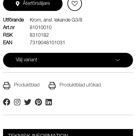
Återförsäljare
Utförande
Krom, ansl. lekande G3/8
Art.nr
81010010
RSK
8310182
EAN
7319048101031
Välj variant
Produktblad
Produktblad utökad
Facebook
Instagram
Twitter
Pinterest
Linkedin