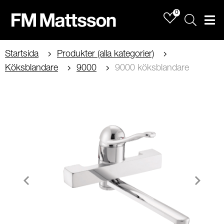
0
Sök
Men
Startsida
Produkter (alla kategorier)
Köksblandare
9000
9000 köksblandare
Item
1
of
2