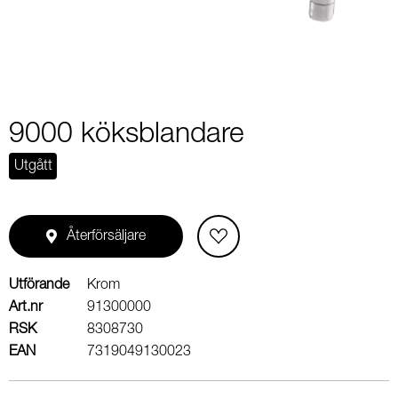
9000 köksblandare
Utgått
Återförsäljare
Utförande
Krom
Art.nr
91300000
RSK
8308730
EAN
7319049130023