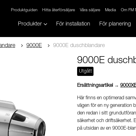
Produktguiden
Hitta återförsäljare
Våra säljare
Media
Om FM 
Produkter
För installation
För planering
andare
9000E
9000E duschblandare
9000E duschb
Utgått
Ersättningsartikel →
9000XE
Här finns en optimerad samv
vägen för en ny generation bl
den redan i sitt grundutföra
säkerhet och driftsäkerhet. 
på utsidan av en 9000E-bla