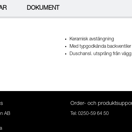
AR
DOKUMENT
Keramisk avstängning
Med typgodkända backventiler
Duschansl. utsprång från väg
ss
Order- och produktsuppor
on AB
Tel:
0250-59 64 50
a