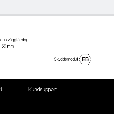
 och väggtätning
g: 55 mm
Skyddsmodul
t
Kundsupport