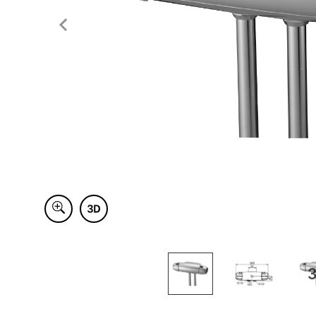
Item
1
of
3