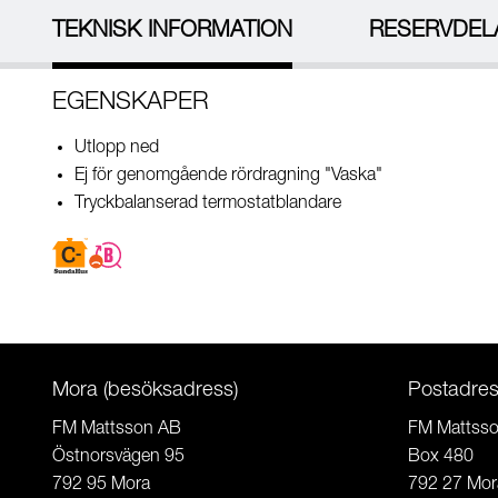
TEKNISK INFORMATION
RESERVDEL
EGENSKAPER
Utlopp ned
Ej för genomgående rördragning "Vaska"
Tryckbalanserad termostatblandare
Mora (besöksadress)
Postadre
FM Mattsson AB
FM Mattss
Östnorsvägen 95
Box 480
792 95 Mora
792 27 Mor