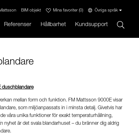
Mattsson
BIM objekt
Mina favoriter
(
0
)
Övriga språk
Sök
Referenser
Hållbarhet
Kundsupport
landare
 duschblandare
erkan mellan form och funktion. FM Mattsson 9000E visar
andare, som miljöanpassats in i minsta detalj. Givetvis har
nde våra unika funktioner för exakt temperaturhållning,
En nyhet är det svala blandarhuset – du bränner dig aldrig
ndare.