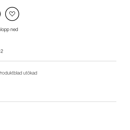
nlopp ned
42
roduktblad utökad
n