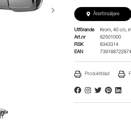
Återförsäljare
Utförande
Krom, 40 c/c, i
Art.nr
82501000
RSK
8343314
EAN
73918872287
Produktblad
P
Facebook
Instagram
Twitter
Pinterest
Linkedi