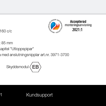
160 c/c
g: 85 mm
apitel "Utloppspipar"
a med anslutningsnipplar art.nr. 3971-3700
Skyddsmodul
t
Kundsupport