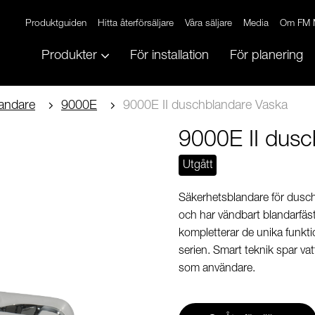
Produktguiden
Hitta återförsäljare
Våra säljare
Media
Om FM 
Produkter
För installation
För planering
andare
9000E
9000E II duschblandare Vaska
9000E II dusc
Utgått
Säkerhetsblandare för dusch 
och har vändbart blandarfäst
kompletterar de unika funk
serien. Smart teknik spar va
som användare.