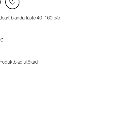
bart blandarfäste 40–160 c/c
00
roduktblad utökad
n