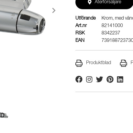
Återförsäljare
Utförande
Krom, med vänd
Art.nr
82141000
RSK
8342237
EAN
73918872373
Produktblad
P
Facebook
Instagram
Twitter
Pinterest
Linkedi