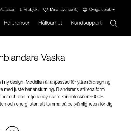
Mattsson
BIM objekt
Mina favoriter
(
0
)
Övriga språk
Sök
Referenser
Hållbarhet
Kundsupport
hblandare Vaska
i ny design. Modellen är anpassad för yttre rördragning
e med justerbar anslutning. Blandarens stilrena form
tioner och den miljöhänsyn som kännetecknar 9000E-
tten och energi utan att tumma på bekvämligheten för dig