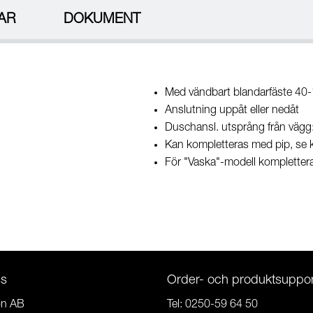
AR
DOKUMENT
Med vändbart blandarfäste 40-
Anslutning uppåt eller nedåt
Duschansl. utsprång från väg
Kan kompletteras med pip, se k
För "Vaska"-modell kompletter
ss
Order- och produktsuppor
on AB
Tel:
0250-59 64 50