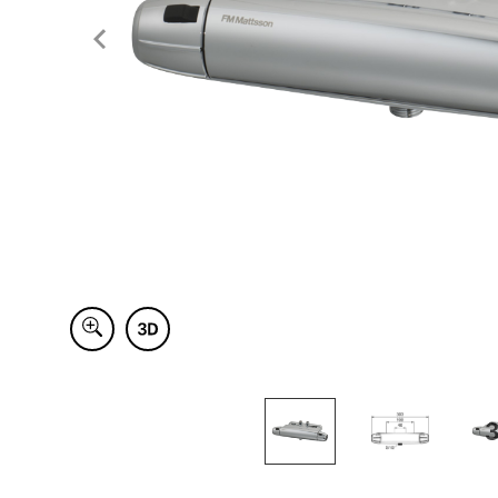
Item
1
of
3