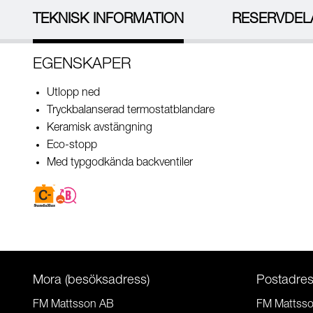
TEKNISK INFORMATION
RESERVDEL
EGENSKAPER
Utlopp ned
Tryckbalanserad termostatblandare
Keramisk avstängning
Eco-stopp
Med typgodkända backventiler
Mora (besöksadress)
Postadre
FM Mattsson AB
FM Mattss