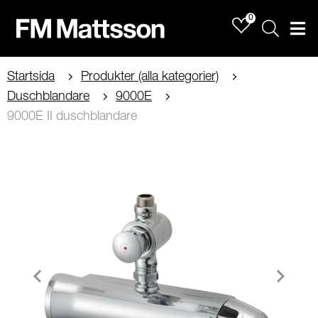
0
Sök
Men
Startsida
Produkter (alla kategorier)
Duschblandare
9000E
9000E II duschblandare
Item
1
of