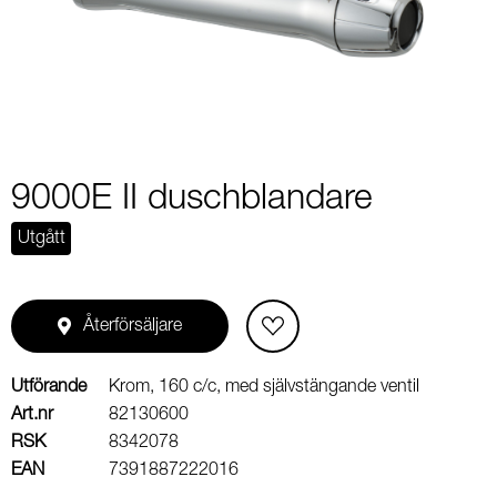
2
9000E II duschblandare
Utgått
Återförsäljare
Utförande
Krom, 160 c/c, med självstängande ventil
Art.nr
82130600
RSK
8342078
EAN
7391887222016