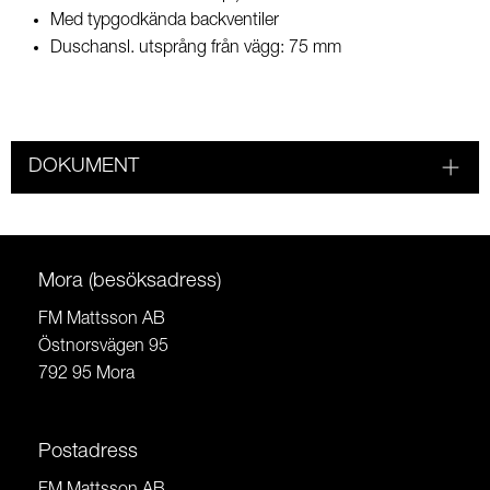
Med typgodkända backventiler
Duschansl. utsprång från vägg: 75 mm
DOKUMENT
Mora (besöksadress)
FM Mattsson AB
Östnorsvägen 95
792 95 Mora
Postadress