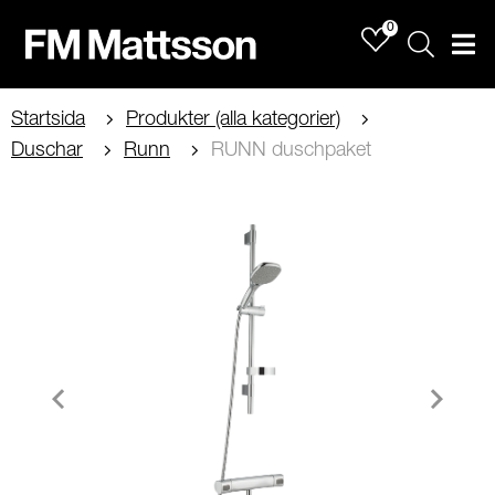
0
Sök
Men
Startsida
Produkter (alla kategorier)
Duschar
Runn
RUNN duschpaket
Item
1
of
2