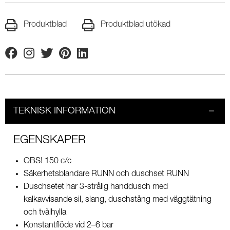
Produktblad
Produktblad utökad
Facebook
Instagram
Twitter
Pinterest
Linkedin
TEKNISK INFORMATION
EGENSKAPER
OBS! 150 c/c
Säkerhetsblandare RUNN och duschset RUNN
Duschsetet har 3-strålig handdusch med
kalkavvisande sil, slang, duschstång med väggtätning
och tvålhylla
Konstantflöde vid 2–6 bar