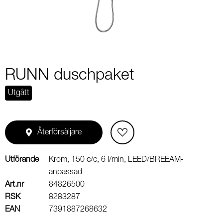
RUNN duschpaket
Utgått
Återförsäljare
Utförande
Krom, 150 c/c, 6 l/min, LEED/BREEAM-
anpassad
Art.nr
84826500
RSK
8283287
EAN
7391887268632