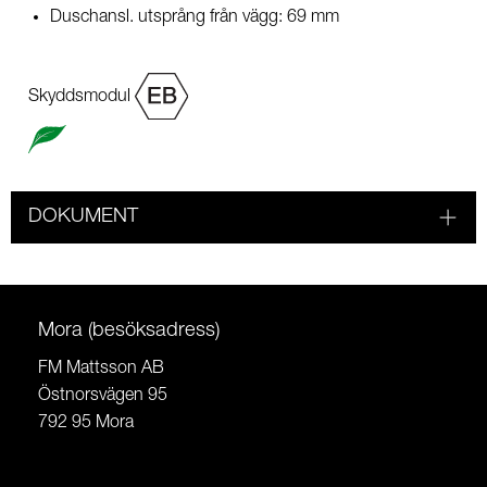
Duschansl. utsprång från vägg: 69 mm
Skyddsmodul
DOKUMENT
Mora (besöksadress)
FM Mattsson AB
Östnorsvägen 95
792 95 Mora