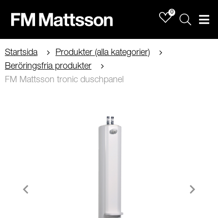
0
Sök
Men
Startsida
Produkter (alla kategorier)
Beröringsfria produkter
FM Mattsson tronic duschpanel
Item
1
of