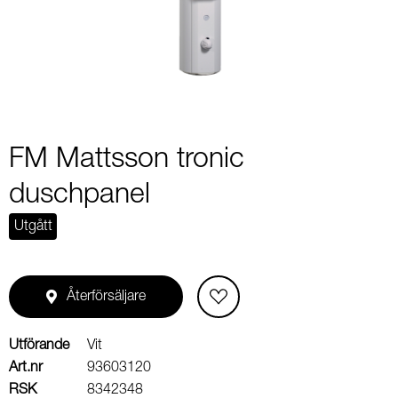
2
FM Mattsson tronic
duschpanel
Utgått
Återförsäljare
Utförande
Vit
Art.nr
93603120
RSK
8342348