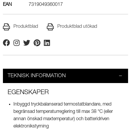
EAN
7319049360017
Produktblad
Produktblad utökad
Facebook
Instagram
Twitter
Pinterest
Linkedin
TEKNISK INFORMATION
EGENSKAPER
Inbyggd tryckbalanserad termostatblandare, med
begränsad temperaturreglering till max 38 °C (eller
annan önskad maxtemperatur) och batteridriven
elektronikstyrning