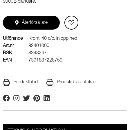
9000E-blandare.
Återförsäljare
Utförande
Krom, 40 c/c, inlopp ned
Art.nr
82401000
RSK
8343247
EAN
7391887228759
Produktblad
Produktblad utökad
Facebook
Instagram
Twitter
Pinterest
Linkedin