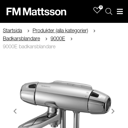
0
Sök
Men
Startsida
Produkter (alla kategorier)
Badkarsblandare
9000E
9000E badkarsblandare
Item
1
of