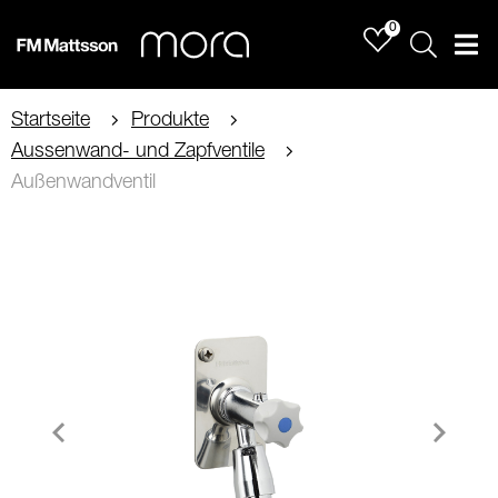
0
Sök
Men
Startseite
Produkte
Aussenwand- und Zapfventile
Außenwandventil
Item
1
of