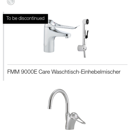
Chrom
FMM 9000E Care Waschtisch-Einhebelmischer