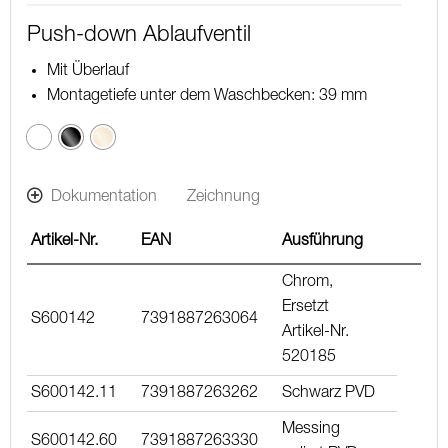
Push-down Ablaufventil
Mit Überlauf
Montagetiefe unter dem Waschbecken: 39 mm
Schwarz
Messing
poliert
PVD
Dokumentation
Zeichnung
Artikel-Nr.
EAN
Ausführung
Chrom,
Ersetzt
S600142
7391887263064
Artikel-Nr.
520185
S600142.11
7391887263262
Schwarz PVD
Messing
S600142.60
7391887263330