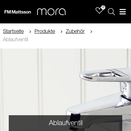
0
Sök
Men
Startseite
Produkte
Zubehör
Ablaufventil
Ablaufventil