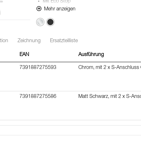
Mit Eco Stop
Höhenverstellbar zur Anpassung an vorhand
Mehr anzeigen
Mit Antikalk-System "Easy-Clean"
Chrom
verchromter Duschschlauch 1750 mm, PVC- u
Lead Free (Bleifrei gem. Trinkwasserverordnu
tion
Zeichnung
Ersatzteilliste
EAN
Ausführung
7391887275593
Chrom, mit 2 x S-Anschluss
7391887275586
Matt Schwarz, mit 2 x S-An