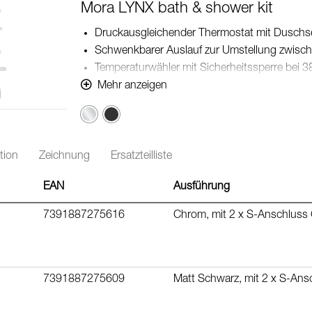
Mora LYNX bath & shower kit
Druckausgleichender Thermostat mit Duschs
Schwenkbarer Auslauf zur Umstellung zwisc
Temperaturwähler mit Sicherheitssperre bei 3
Mit Eco Stop
Mehr anzeigen
Höhenverstellbar zur Anpassung an vorhand
Chrom
Mit Antikalk-System "Easy-Clean"
verchromter Duschschlauch 1750 mm, PVC- u
Lead Free (Bleifrei gem. Trinkwasserverordnu
tion
Zeichnung
Ersatzteilliste
EAN
Ausführung
7391887275616
Chrom, mit 2 x S-Anschluss
7391887275609
Matt Schwarz, mit 2 x S-An