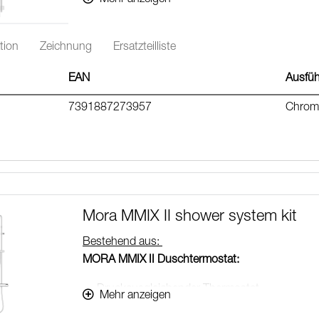
tion
Zeichnung
Ersatzteilliste
EAN
Ausfü
7391887273957
Chrom
Mora MMIX II shower system kit
Bestehend aus:
MORA MMIX II Duschtermostat:
Druckausgleichender Thermostat
Mehr anzeigen
umkehrbarem Anschluss