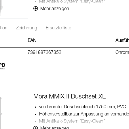
Mit Antikalk-System "Easy-Clean"
Lead Free (Bleifrei gem. Trinkwasserverordnu
Mehr anzeigen
tion
Zeichnung
Ersatzteilliste
EAN
Ausfü
7391887267352
Chrom
Mora MMIX II Duschset XL
verchromter Duschschlauch 1750 mm, PVC- u
Höhenverstellbar zur Anpassung an vorhand
Mit Antikalk-System "Easy-Clean"
Lead Free (Bleifrei gem. Trinkwasserverordnu
Mehr anzeigen