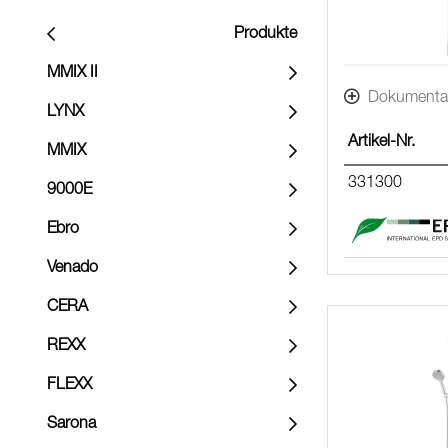
Produkte
MMIX II
Dokumenta
LYNX
Artikel-Nr.
MMIX
331300
9000E
Ebro
Venado
CERA
REXX
FLEXX
Sarona