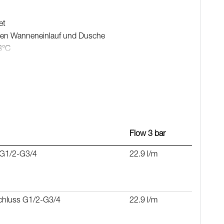
et
hen Wanneneinlauf und Dusche
8°C
ene Bohrlöcher
nd BPA-freier Innenschlauch
ng)
Flow 3 bar
 G1/2-G3/4
22.9 l/m
schluss G1/2-G3/4
22.9 l/m