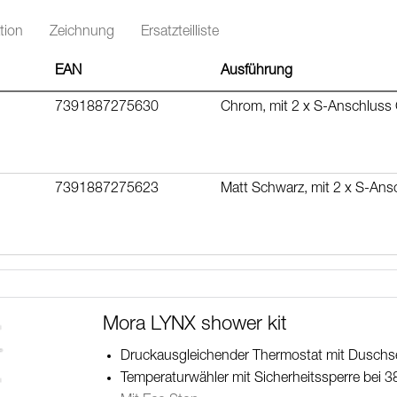
Wandhalterung in der Höhe frei verstellbar
2x20 mm Abstandhalter enthalten, mit Dicht
tion
Zeichnung
Ersatzteilliste
Mit Antikalk-System "Easy-Clean"
EAN
Ausführung
verchromter Duschschlauch 1750 mm, PVC- u
Lead Free (Bleifrei gem. Trinkwasserverordnu
7391887275630
Chrom, mit 2 x S-Anschluss
7391887275623
Matt Schwarz, mit 2 x S-An
Mora LYNX shower kit
Druckausgleichender Thermostat mit Duschs
Temperaturwähler mit Sicherheitssperre bei 3