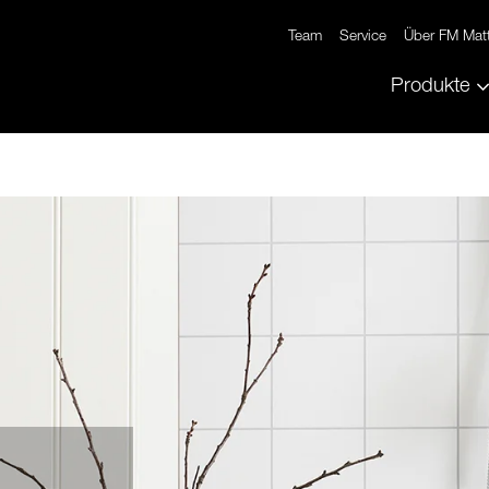
Team
Service
Über FM Mat
Produkte