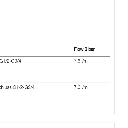
ene Bohrlöcher
nd BPA-freier Innenschlauch
ng)
Flow 3 bar
 G1/2-G3/4
7.6 l/m
schluss G1/2-G3/4
7.6 l/m