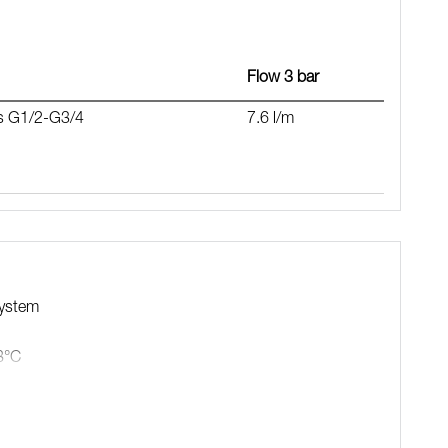
38°C
ng)
Flow 3 bar
ss G1/2-G3/4
7.6 l/m
und BPA-freier Innenschlauch
, 700–1000 vom Anschluss und 50–100 mm von der Wand,
ung und verdeckter Rohrverbindung
system
8°C
150 – 1450mm eingestellt werden, gemessen von den S-