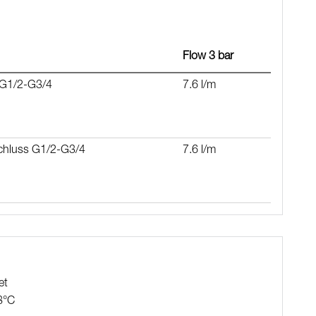
, 700–1000 vom Anschluss und 50–110 mm von der Wand,
ung und verdeckter Rohrverbindung
Flow 3 bar
nd BPA-freier Innenschlauch
ng)
 G1/2-G3/4
7.6 l/m
schluss G1/2-G3/4
7.6 l/m
et
8°C