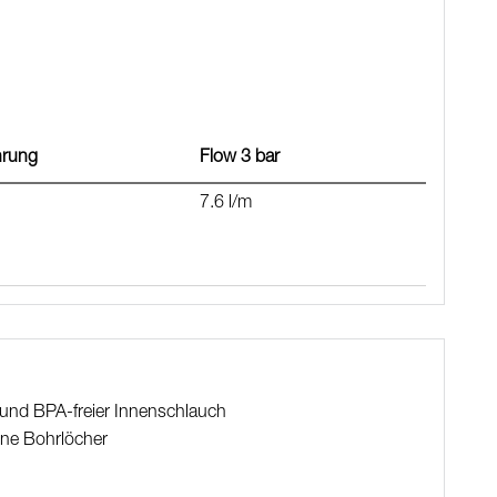
ng)
hrung
Flow 3 bar
7.6 l/m
nd BPA-freier Innenschlauch
ene Bohrlöcher
ng)