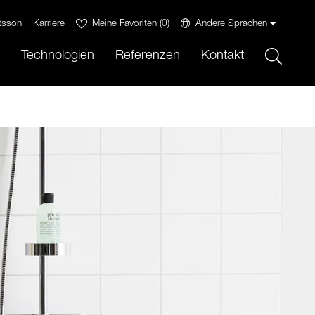
tsson
Karriere
Meine Favoriten
(
0
)
Andere Sprachen
Sök
Technologien
Referenzen
Kontakt