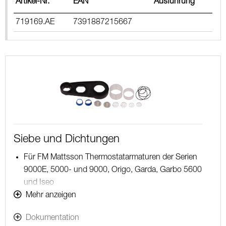
Artikel-Nr.
EAN
Ausführung
719169.AE
7391887215667
Siebe und Dichtungen
Für FM Mattsson Thermostatarmaturen der Serien
9000E, 5000- und 9000, Origo, Garda, Garbo 5600
und Iseo
Mit Servicewerkzeug S600298
Mehr anzeigen
Dokumentation