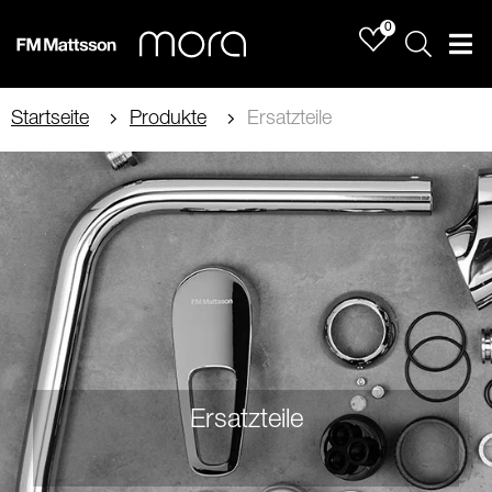
0
Sök
Men
Startseite
Produkte
Ersatzteile
Ersatzteile