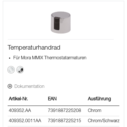
Temperaturhandrad
Für Mora MMIX Thermostatarmaturen
Chrom
Chrom
/
Schwarz
Dokumentation
Artikel-Nr.
EAN
Ausführung
409352.AA
7391887225208
Chrom
409352.0011AA
7391887225215
Chrom/Schwarz