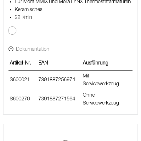
Für Mora MMIX und Mora LYNX Thermostatarmaturen
Keramisches
22 l/min
Dokumentation
Artikel-Nr.
EAN
Ausführung
Mit
S600021
7391887256974
Servicewerkzeug
Ohne
S600270
7391887271564
Servicewerkzeug