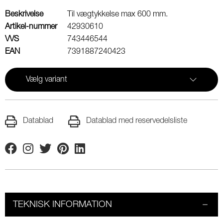
Beskrivelse
Til vægtykkelse max 600 mm.
Artikel-nummer
42930610
VVS
743446544
EAN
7391887240423
Vælg variant
Datablad
Datablad med reservedelsliste
Facebook
Instagram
Twitter
Pinterest
Linkedin
TEKNISK INFORMATION