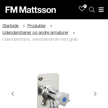
0
Sök
Men
Startside
Produkter
Udendørshaner og andre armaturer
Udendørshane, selvdrænende med greb
Item
1
of