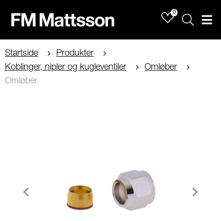
0
Sök
Men
Startside
Produkter
Koblinger, nipler og kugleventiler
Omløber
Omløber
Item
1
of