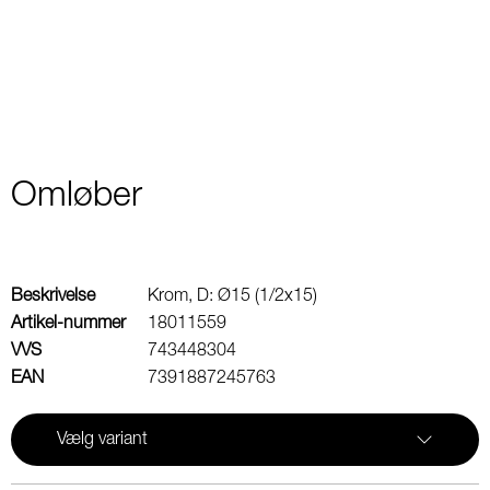
2
Omløber
Beskrivelse
Krom, D: Ø15 (1/2x15)
Artikel-nummer
18011559
VVS
743448304
EAN
7391887245763
Vælg variant