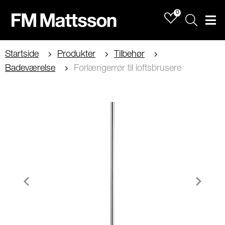
0
Sök
Men
Startside
Produkter
Tilbehør
Badeværelse
Forlængerrør til loftsbrusere
Item
1
of
2