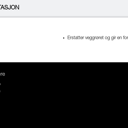
TASJON
Erstatter veggrøret og gir en 
ere
o
e