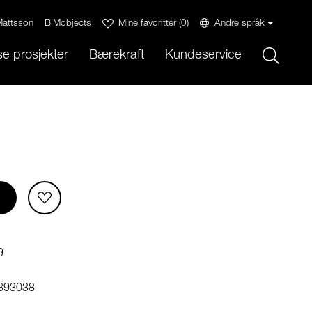
attsson
BIMobjects
Mine favoritter
(
0
)
Andre språk
Sök
e prosjekter
Bærekraft
Kundeservice
9
893038