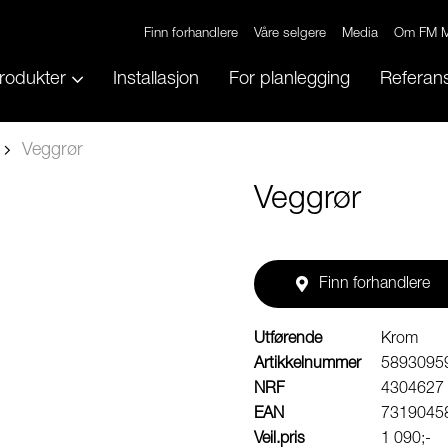
Finn forhandlere
Våre selgere
Media
Om FM M
rodukter
Installasjon
For planlegging
Referans
Veggrør
Veggrør
Finn forhandlere
Utførende
Krom
Artikkelnummer
5893095
NRF
4304627
EAN
7319045
Veil.pris
1 090;-