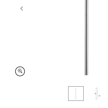
Item
1
of
2