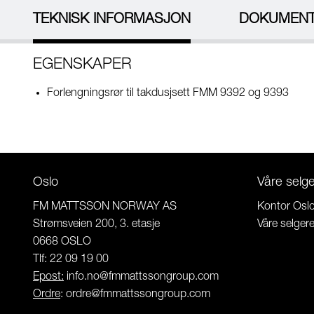
TEKNISK INFORMASJON
DOKUMEN
EGENSKAPER
Forlengningsrør til takdusjsett FMM 9392 og 9393
Oslo
Våre selg
FM MATTSSON NORWAY AS
Kontor Osl
Strømsveien 200, 3. etasje
Våre selger
0668 OSLO
Tlf: 22 09 19 00
Epost:
info.no@fmmattssongroup.com
Ordre
:
ordre@fmmattssongroup.com