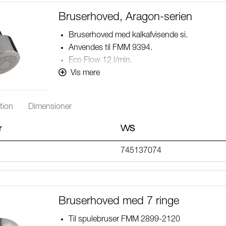
Bruserhoved, Aragon-serien
Bruserhoved med kalkafvisende si.
Anvendes til FMM 9394.
Eco Flow 12 l/min.
Med kugleled.
Vis mere
Rub clean.
tion
Dimensioner
r
VVS
745137074
Bruserhoved med 7 ringe
Til spulebruser FMM 2899-2120