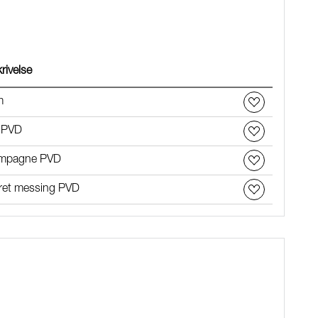
rivelse
m
 PVD
mpagne PVD
ret messing PVD