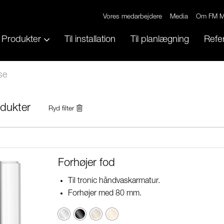
Vores medarbejdere
Media
Om FM M
Produkter
Til installation
Til planlægning
Refe
se
dukter
Ryd filter
Forhøjer fod
Til tronic håndvaskarmatur.
Forhøjer med 80 mm.
Krom
Sort
Champagne
Poleret