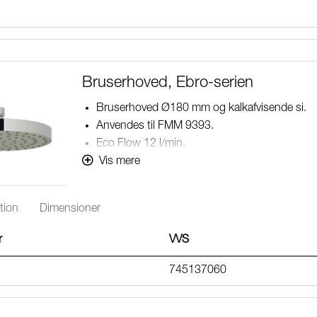
Bruserhoved, Ebro-serien
Bruserhoved Ø180 mm og kalkafvisende si.
Anvendes til FMM 9393.
Eco Flow 12 l/min.
Med kugleled.
Vis mere
Rub clean.
tion
Dimensioner
r
VVS
745137060