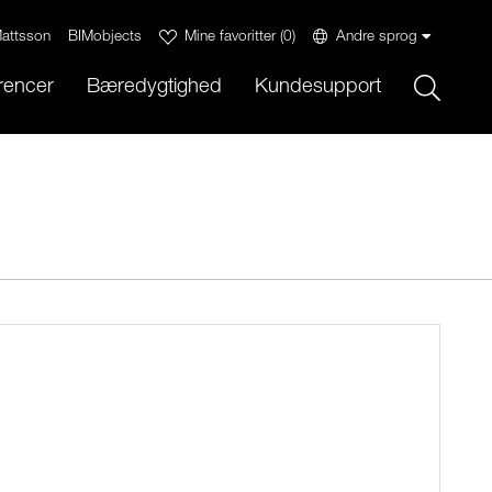
attsson
BIMobjects
Mine favoritter
(
0
)
Andre sprog
Sök
rencer
Bæredygtighed
Kundesupport