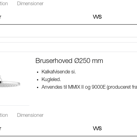
tion
Dimensioner
r
VVS
Bruserhoved Ø250 mm
Kalkafvisende si.
Kugleled.
Anvendes til MMIX II og 9000E (produceret fr
tion
Dimensioner
r
VVS