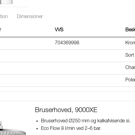
PVD
messing
PVD
tion
Dimensioner
r
VVS
Besk
704369998
Kro
Sort
Cha
Pole
Bruserhoved, 9000XE
Bruserhoved Ø250 mm og kalkafvisende si.
Eco Flow 8 l/min ved 2–6 bar.