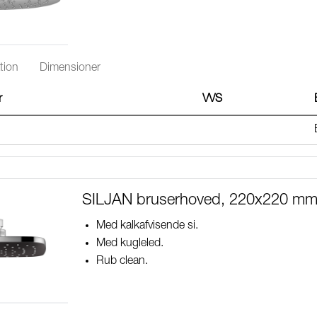
tion
Dimensioner
r
VVS
SILJAN bruserhoved, 220x220 m
Med kalkafvisende si.
Med kugleled.
Rub clean.