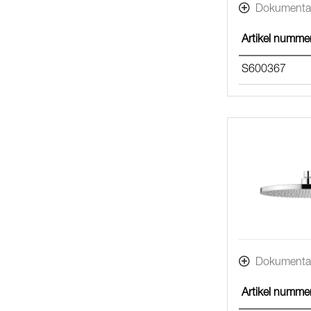
Dokumenta
Artikel numme
S600367
Dokumenta
Artikel numme