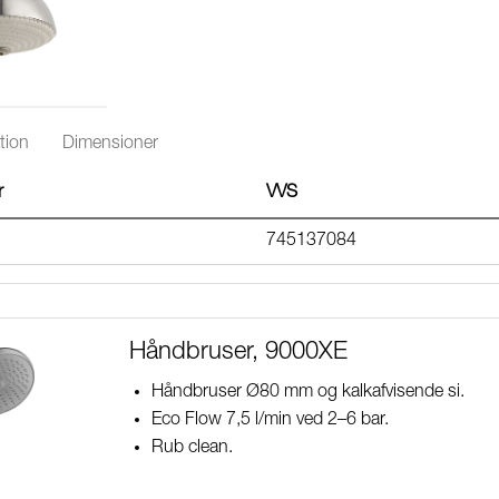
tion
Dimensioner
r
VVS
745137084
Håndbruser, 9000XE
Håndbruser Ø80 mm og kalkafvisende si.
Eco Flow 7,5 l/min ved 2–6 bar.
Rub clean.